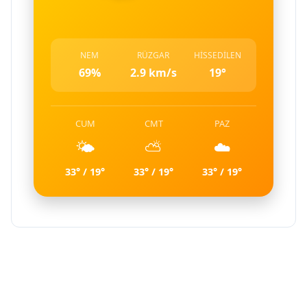
NEM
RÜZGAR
HISSEDILEN
69%
2.9 km/s
19°
CUM
CMT
PAZ
🌤️
⛅
☁️
33° / 19°
33° / 19°
33° / 19°