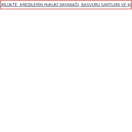
E: KREDİLERİN HUKUKİ DAYANAĞI, BAŞVURU ŞARTLARI VE KULLANIM