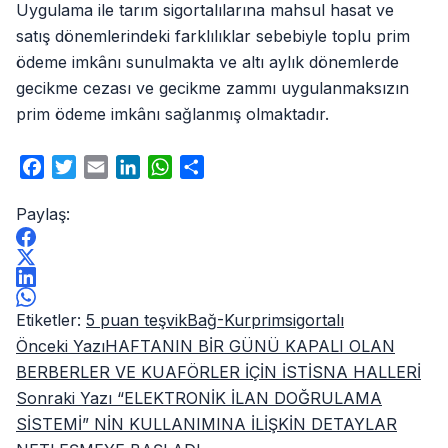
Uygulama ile tarım sigortalılarına mahsul hasat ve
satış dönemlerindeki farklılıklar sebebiyle toplu prim
ödeme imkânı sunulmakta ve altı aylık dönemlerde
gecikme cezası ve gecikme zammı uygulanmaksızın
prim ödeme imkânı sağlanmış olmaktadır.
Facebook
Twitter
Email
LinkedIn
WhatsApp
Share
Paylaş:
Etiketler:
5 puan teşvik
Bağ-Kur
prim
sigortalı
Yazı
Önceki Yazı
HAFTANIN BİR GÜNÜ KAPALI OLAN
gezinmesi
BERBERLER VE KUAFÖRLER İÇİN İSTİSNA HALLERİ
Sonraki Yazı
“ELEKTRONİK İLAN DOĞRULAMA
SİSTEMİ” NİN KULLANIMINA İLİŞKİN DETAYLAR